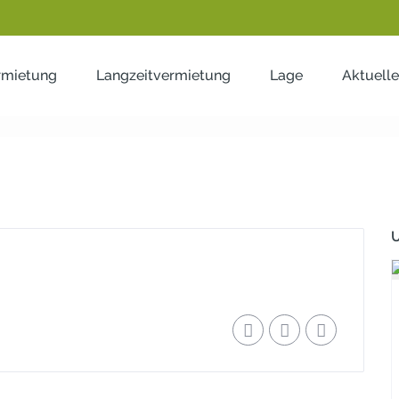
rmietung
Langzeitvermietung
Lage
Aktuelle
nna3
U