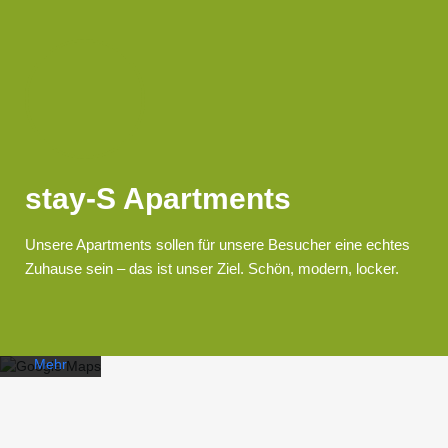
stay-S Apartments
Mit dem
Laden der
Karte
Unsere Apartments sollen für unsere Besucher eine echtes
akzeptieren
Zuhause sein – das ist unser Ziel. Schön, modern, locker.
Sie die
Datenschutzerklärung
von
Google.
Mehr
erfahren
Karte