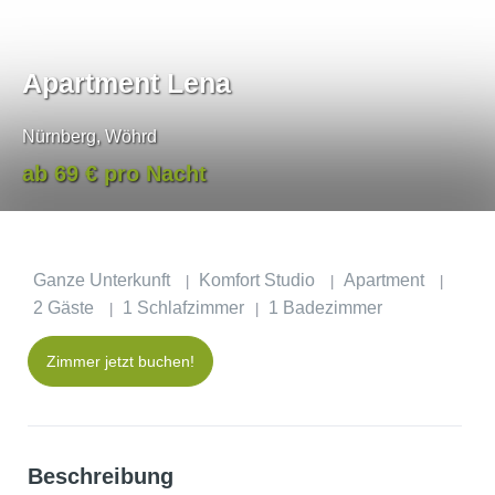
Apartment Lena
Nürnberg, Wöhrd
ab 69 € pro Nacht
Ganze Unterkunft
Komfort Studio
Apartment
|
|
|
2 Gäste
1 Schlafzimmer
1 Badezimmer
|
|
Zimmer jetzt buchen!
Beschreibung