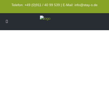
Telefon: +49 (0)911 / 40 99 539 | E-Mail: info@stay-s.de
hier klicken für
alle Fotos