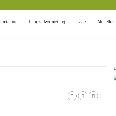
ermietung
Langzeitvermietung
Lage
Aktuelles
ia-6
U