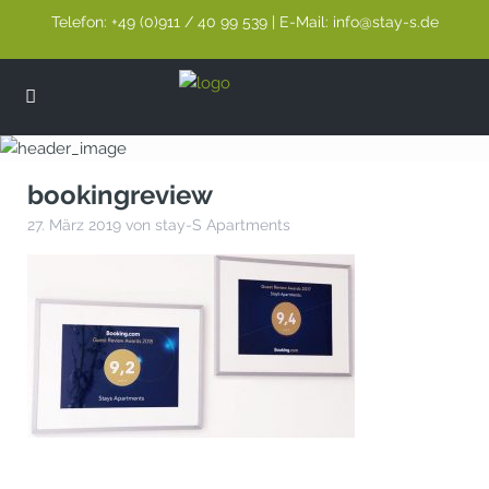
Telefon: +49 (0)911 / 40 99 539 | E-Mail: info@stay-s.de
bookingreview
27. März 2019 von stay-S Apartments